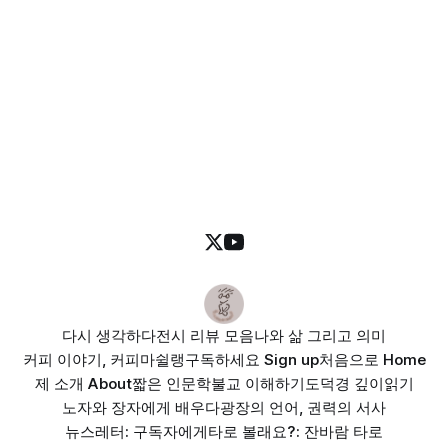
다시 생각하다
전시 리뷰 모음
나와 삶 그리고 의미
커피 이야기, 커피마쉴랭
구독하세요 Sign up
처음으로 Home
제 소개 About
짧은 인문학
불교 이해하기
도덕경 깊이읽기
노자와 장자에게 배우다
광장의 언어, 권력의 서사
뉴스레터: 구독자에게
타로 볼래요?: 잔바람 타로