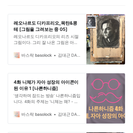
레오나르도 디카프리오_목탄&콩
테 [그림을 그려보는 중 05]
레오나르도 디카프리오의 리즈 시절
그림이다. 그리 잘 나온 그림은 아니
지만 그림과 달리 그이 외모는 조각
같은 느낌이라 그림을 그리기에 적절
바스락 basolock
김대근 DAEGEUN KIM
하다. 얼굴의 윤곽과 그에 따른 명암
이 잘 드러나 있기 때문이다.
4화 니체가 자아 성장의 아이콘이
된 이유 1 [나른하니즘]
‘생각하며 잠드는 방송’ 나른하니즘입
니다. 4화의 주제는 ‘니체는 왜? - 자
아 성장의 아이콘이 된 이유’ 입니다.
니체가 살던 당시의 독일과 독일 사
바스락 basolock
김대근 DAEGEUN KIM
회에 대해 알아보며, 니체가 어떻게
자아 성장의 아이콘이 되었는지 그
궁금증을 풀어봅니다.