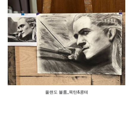
올랜도 블룸_목탄&콩테