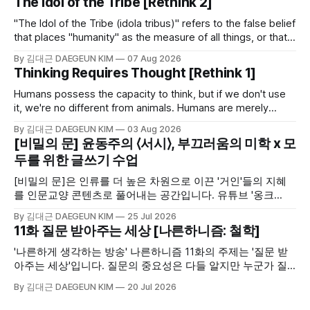
The Idol of the Tribe [Rethink 2]
"The Idol of the Tribe (idola tribus)" refers to the false belief
that places "humanity" as the measure of all things, or that
cannot escape the limits of being human. This piece looks
By 김대근 DAEGEUN KIM
07 Aug 2026
at the first of the four idols proposed by Bacon, the 16th–
Thinking Requires Thought [Rethink 1]
17th century English philosopher and scientist.
Humans possess the capacity to think, but if we don't use
it, we're no different from animals. Humans are merely
animals with the capacity to think. Whether or not we use
By 김대근 DAEGEUN KIM
03 Aug 2026
that capacity is the fork in the road that determines our
[비밀의 문] 윤동주의 ⟨서시⟩, 부끄러움의 미학 x 모
humanity.
두를 위한 글쓰기 수업
[비밀의 문]은 인류를 더 높은 차원으로 이끈 '거인'들의 지혜
를 인문교양 콘텐츠로 풀어내는 공간입니다. 유튜브 '옹크
OnCr'에서 고품격 영상으로, 블로그 '바스락'에서 깊이 있는 해
By 김대근 DAEGEUN KIM
25 Jul 2026
설과 정리 노트로 여러분을 만납니다. [모두를 위한 글쓰기 수
11화 질문 받아주는 세상 [나른하니즘: 철학]
업]은 학생과 수험생들의 문해력 향상과 서술형 글쓰기 실전
연습을 돕기 위한 교육 활동으로 [비밀의 문]과 연계되어 제공
'나른하게 생각하는 방송' 나른하니즘 11화의 주제는 '질문 받
합니다.
아주는 세상'입니다. 질문의 중요성은 다들 알지만 누군가 질
문을 하면 이를 쉽게 받아주는지는 의문입니다. 서로가 서로에
By 김대근 DAEGEUN KIM
20 Jul 2026
게 질문하는 것이 어렵고 꺼려지는 세상이라면 그 어떤 누구가
질문을 던질 수 있을까요. 나른하니즘 11화에서는 여기에 대해