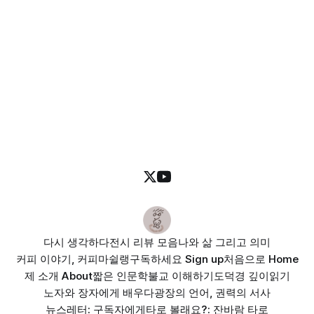
다시 생각하다
전시 리뷰 모음
나와 삶 그리고 의미
커피 이야기, 커피마쉴랭
구독하세요 Sign up
처음으로 Home
제 소개 About
짧은 인문학
불교 이해하기
도덕경 깊이읽기
노자와 장자에게 배우다
광장의 언어, 권력의 서사
뉴스레터: 구독자에게
타로 볼래요?: 잔바람 타로