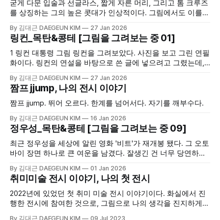
굳게 다문 입술과 선글라스, 짧게 자른 머리, 그리고 톰 크루즈
를 상징하는 그의 높은 콧대가 인상적이다. 그림에서도 이를
표현하기 위해 애썼다. 선그라스에서 그의 콧날이 갈라지는 부
By 김대근 DAEGEUN KIM
27 Jan 2026
분이 쉽지 않았다. 그의 얼굴이 오른쪽으로 약간 비스듬하게
링컨_목탄&콩테 [그림을 그려보는 중 01]
돌아보고 있어, 이를 표현하기 어려웠다.
1 링컨 대통령 그림 링컨을 그려보았다. 사진을 보고 그린 연필
화이다. 링컨의 연설을 바탕으로 쓴 글에 넣으려고 그렸는데,
꼭 안 넣어도 될 듯하다. 전체적으로 인물의 무게감을 갖게 하
By 김대근 DAEGEUN KIM
27 Jan 2026
는 사진의 분위기를 살리려 했으나 잘 됐는지는 모르겠다. 사
짬프 jjump, 나의 전시 이야기
진에서 보는 깊이 감추어진 그의 눈빛과 그 눈을 감싸고 있는
눈두덩의 두터운 그늘이 주는 느낌을 살려보고자
짬프 jjump. 뛰어 오르다. 한계를 넘어서다. 자기를 깨부수다.
By 김대근 DAEGEUN KIM
16 Jan 2026
정우성_목탄&콩테 [그림을 그려보는 중 09]
최근 정우성을 세상에 알린 영화 '비트'가 재개봉 됐다. 그 오토
바이 장면 하나로 큰 여운을 남겼다. 잘생긴 건 너무 당연하여
멋있음 정도는 더해줘야 할 것 같은 배우이다.
By 김대근 DAEGEUN KIM
01 Jan 2026
취미미술 전시 이야기, 나의 첫 전시
2022년에 있었던 첫 취미 미술 전시 이야기이다. 화실에서 진
행한 전시에 참여한 것으로, 그림으로 나의 생각을 진지하게
표현한 첫 번째 시도였다.
By 김대근 DAEGEUN KIM
09 Jul 2023