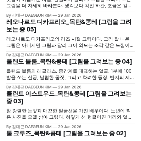
그림을 더 자세히 바라본다. 생각보다 각진 하관, 조금은 길쭉
한 얼굴. 실제보다 못한 그림 ;)
By 김대근 DAEGEUN KIM
29 Jan 2026
레오나르도 디카프리오_목탄&콩테 [그림을 그려
보는 중 05]
레오나르도 디카프리오의 리즈 시절 그림이다. 그리 잘 나온
그림은 아니지만 그림과 달리 그이 외모는 조각 같은 느낌이라
그림을 그리기에 적절하다. 얼굴의 윤곽과 그에 따른 명암이
By 김대근 DAEGEUN KIM
29 Jan 2026
잘 드러나 있기 때문이다.
올랜도 블룸_목탄&콩테 [그림을 그려보는 중 04]
올랜드 블룸의 레골라스. 중간계를 대표하는 얼굴. 1분에 100
발을 쏘는 신궁, 날렵한 몸짓, 그리고 화려한 등장. 반지의 제왕
최고의 전쟁 장면, 이야기, 그리고 인물들. 내가 좋아하는 영화.
By 김대근 DAEGEUN KIM
29 Jan 2026
그래서 그려봤다.
클린트 이스트우드_목탄&콩테 [그림을 그려보는
중 03]
참 강렬한 눈빛과 매끈한 얼굴선을 가진 배우이다. 노년에 찍
은 사진을 모델 삼아 그렸다. 하얗게 샌 헝클어진 머리와 얼굴
과 목에 남은 온갖 주름, 그리고 그런 것들 속에 감추어진 날카
By 김대근 DAEGEUN KIM
29 Jan 2026
로운 눈매와 그윽히 바라보는 눈빛이 매력적이다. 무엇보다 눈
톰 크루즈_목탄&콩테 [그림을 그려보는 중 02]
이 화령점정이다.