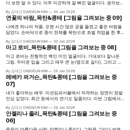
다 보면 알 수 있다. 아주 미끈하게 잘 빠진 얼굴이다. 생각보다
눈이 크다.
By 김대근 DAEGEUN KIM
30 Jan 2026
연꽃의 바람_목탄&콩테 [그림을 그려보는 중 09]
나에겐 하나의 작품. 오랜 시간 많은 공을 들였고 좋은 바람을
담았다. 손바닥으로 종이 전체를 목탄으로 초벌 작업을 한 후
에, 그 위에 다시 목탄으로 여러 번 쌓고 콩테로 강조 지점을 표
By 김대근 DAEGEUN KIM
30 Jan 2026
현했다.
마고 로비_목탄&콩테 [그림을 그려보는 중 08]
마고 로비는 전형적인 백인 미인 얼굴이다. 기대보다 잘나온
그림. 두터운 입술 그리고 매우 큰 눈(옆으로 길다), 그리고 살
짝 치켜뜬 눈빛과 바람에 날리듯 휘감은 머릿결까지 표현해 보
By 김대근 DAEGEUN KIM
29 Jan 2026
았다.
레베카 퍼거슨_목탄&콩테 [그림을 그려보는 중
07]
내가 좋아하는 배우. 미션임파서블에서 저격하는 장면이 정말
인상 깊었다. 최근 듄에서의 연기도 일품이다. 이번 그림에서
는 배경은 흐릿하게, 얼굴이 지닌 특징을 좀더 살려보는 방향
By 김대근 DAEGEUN KIM
29 Jan 2026
으로 그려보았다.
안젤리나 졸리_목탄&콩테 [그림을 그려보는 중
06]
웃음이 아름다운 사람, 안젤리나 졸리다. 그림을 그리다 보면