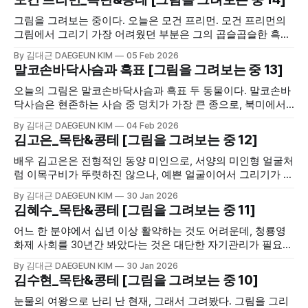
그림을 그려보는 중이다. 오늘은 모건 프리먼. 모건 프리먼의
그림에서 그리기 가장 어려웠던 부분은 그의 곱슬곱슬한 흑인
특유의 머리카락이었다.
By 김대근 DAEGEUN KIM
05 Feb 2026
말코손바닥사슴과 흑표 [그림을 그려보는 중 13]
오늘의 그림은 말코손바닥사슴과 흑표 두 동물이다. 말코손바
닥사슴은 현존하는 사슴 중 덩치가 가장 큰 종으로, 북미에서
는 무스(Moose), 유럽에서는 엘크(Elk)라고 불린다. 흑표는 표
By 김대근 DAEGEUN KIM
04 Feb 2026
범이나 재규어 중 멜라닌 색소 과로 인해 피부와 털이 검은색
김고은_목탄&콩테 [그림을 그려보는 중 12]
으로 나타나는 변종을 통칭하며, 주로 동남아시아 정글이나 아
메리카 대륙에 서식한다.
배우 김고은은 전형적인 동양 미인으로, 서양의 미인형 얼굴처
럼 이목구비가 뚜렷하진 않으나, 예쁜 얼굴이어서 그리기가 너
무 어려운 고난이도의 작업이었다. 영화 ⟪파묘⟫의 느낌을 주었
By 김대근 DAEGEUN KIM
30 Jan 2026
다.
김혜수_목탄&콩테 [그림을 그려보는 중 11]
어느 한 분야에서 십년 이상 활약하는 것도 어려운데, 청룡영
화제 사회를 30년간 봐았다는 것은 대단한 자기관리가 필요하
다. 당연 배우로도 성공했다. 김혜수의 성실성과 좋은 태도가
By 김대근 DAEGEUN KIM
30 Jan 2026
다른 사람에게 좋은 영향력을 선사하였기 때문에 가능했으리
김수현_목탄&콩테 [그림을 그려보는 중 10]
라 본다.
눈물의 여왕으로 난리 난 현재, 그래서 그려봤다. 그림을 그리