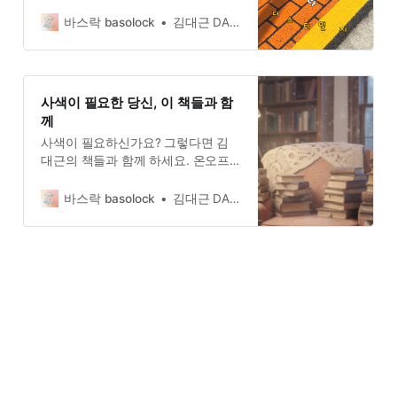
서 가라’(싱글 앨범)를 소개한다. 불교
의 초기 경전인 숫타니파타에 등장하
바스락 basolock
김대근 DAEGEUN KIM
는 구절이다. 이를 바탕으로 한 가사
를 힙합과 소울로 버무렸다.
사색이 필요한 당신, 이 책들과 함
께
사색이 필요하신가요? 그렇다면 김
대근의 책들과 함께 하세요. 온오프
라인 서점에서 구매할 수 있답니다.
바스락 basolock
김대근 DAEGEUN KIM