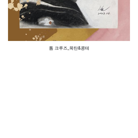
톰 크루즈_목탄&콩테