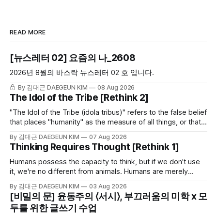
READ MORE
[뉴스레터 02] 요즘의 나_2608
2026년 8월의 바스락 뉴스레터 02 호 입니다.
By 김대근 DAEGEUN KIM
08 Aug 2026
The Idol of the Tribe [Rethink 2]
"The Idol of the Tribe (idola tribus)" refers to the false belief
that places "humanity" as the measure of all things, or that
cannot escape the limits of being human. This piece looks
By 김대근 DAEGEUN KIM
07 Aug 2026
at the first of the four idols proposed by Bacon, the 16th–
Thinking Requires Thought [Rethink 1]
17th century English philosopher and scientist.
Humans possess the capacity to think, but if we don't use
it, we're no different from animals. Humans are merely
animals with the capacity to think. Whether or not we use
By 김대근 DAEGEUN KIM
03 Aug 2026
that capacity is the fork in the road that determines our
[비밀의 문] 윤동주의 ⟨서시⟩, 부끄러움의 미학 x 모
humanity.
두를 위한 글쓰기 수업