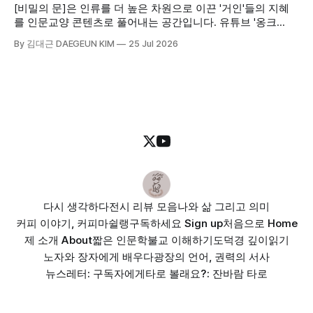
[비밀의 문]은 인류를 더 높은 차원으로 이끈 '거인'들의 지혜
를 인문교양 콘텐츠로 풀어내는 공간입니다. 유튜브 '옹크
OnCr'에서 고품격 영상으로, 블로그 '바스락'에서 깊이 있는 해
By 김대근 DAEGEUN KIM
25 Jul 2026
설과 정리 노트로 여러분을 만납니다. [모두를 위한 글쓰기 수
업]은 학생과 수험생들의 문해력 향상과 서술형 글쓰기 실전
연습을 돕기 위한 교육 활동으로 [비밀의 문]과 연계되어 제공
합니다.
다시 생각하다
전시 리뷰 모음
나와 삶 그리고 의미
커피 이야기, 커피마쉴랭
구독하세요 Sign up
처음으로 Home
제 소개 About
짧은 인문학
불교 이해하기
도덕경 깊이읽기
노자와 장자에게 배우다
광장의 언어, 권력의 서사
뉴스레터: 구독자에게
타로 볼래요?: 잔바람 타로