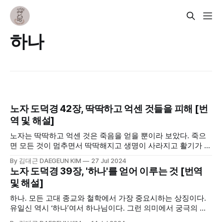
하나
노자 도덕경 42장, 딱딱하고 억센 것들을 피해 [번
역 및 해설]
노자는 딱딱하고 억센 것은 죽음을 얻을 뿐이라 보았다. 죽으
면 모든 것이 멈추면서 딱딱해지고 생명이 사라지고 활기가 빠
지면서 억세진다. 시체가 딱딱해지는 것이 그렇고, 나무나 풀
By 김대근 DAEGEUN KIM
27 Jul 2024
이 마르면 그렇다. 노자가 부드러움을 강조한 이유는 당시 세
노자 도덕경 39장, '하나'를 얻어 이루는 것 [번역
상에 이러한 딱딱하고 억센 것만 존재해서일 수도 있다. 형벌
및 해설]
과 전쟁만이 존재하는 그런 곳엔 사람이 살 수 없기 때문이다.
하나. 모든 고대 종교와 철학에서 가장 중요시하는 상징이다.
유일신 역시 ‘하나’여서 하나님이다. 그런 의미에서 궁극의 숫
자이기도 하다. 자연수 1. 처음을 상징하는 숫자이자 인간이 시