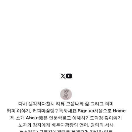
다시 생각하다
전시 리뷰 모음
나와 삶 그리고 의미
커피 이야기, 커피마쉴랭
구독하세요 Sign up
처음으로 Home
제 소개 About
짧은 인문학
불교 이해하기
도덕경 깊이읽기
노자와 장자에게 배우다
광장의 언어, 권력의 서사
뉴스레터: 구독자에게
타로 볼래요?: 잔바람 타로