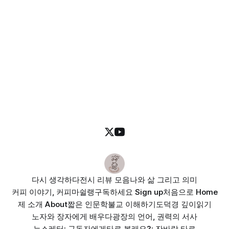
다시 생각하다
전시 리뷰 모음
나와 삶 그리고 의미
커피 이야기, 커피마쉴랭
구독하세요 Sign up
처음으로 Home
제 소개 About
짧은 인문학
불교 이해하기
도덕경 깊이읽기
노자와 장자에게 배우다
광장의 언어, 권력의 서사
뉴스레터: 구독자에게
타로 볼래요?: 잔바람 타로