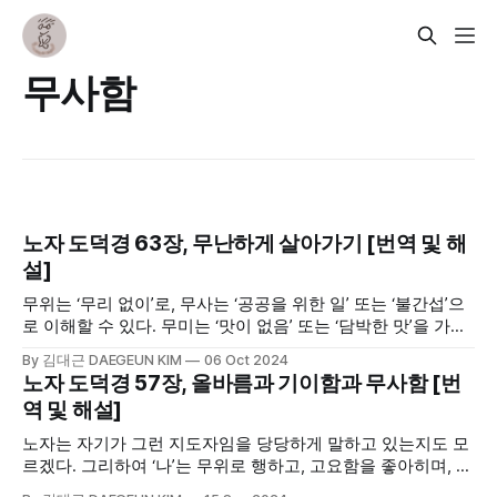
무사함
노자 도덕경 63장, 무난하게 살아가기 [번역 및 해
설]
무위는 ‘무리 없이’로, 무사는 ‘공공을 위한 일’ 또는 ‘불간섭’으
로 이해할 수 있다. 무미는 ‘맛이 없음’ 또는 ‘담박한 맛’을 가리
킨다. 자극을 멀리하고 담박함을 중요시하는 노자의 생각이 그
By 김대근 DAEGEUN KIM
06 Oct 2024
대로 담겨있다. 63장은 지금까지 말해왔던 노자의 생각을 조
노자 도덕경 57장, 올바름과 기이함과 무사함 [번
금 쉽게, 일상 생활에 맞추어 풀이하였다고 볼 수 있다.
역 및 해설]
노자는 자기가 그런 지도자임을 당당하게 말하고 있는지도 모
르겠다. 그리하여 ‘나’는 무위로 행하고, 고요함을 좋아히며, 무
사로 이루고 욕심이 없다. 올비른 견해를 가진 사람이니 올바