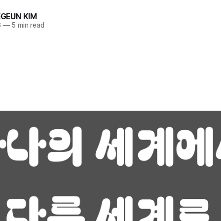
GEUN KIM
6
—
5 min read