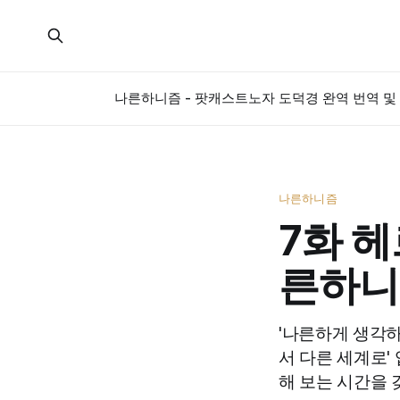
나른하니즘 - 팟캐스트
노자 도덕경 완역 번역 및 
나른하니즘
7화 헤
른하니
'나른하게 생각하
서 다른 세계로'
해 보는 시간을 