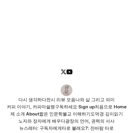
다시 생각하다
전시 리뷰 모음
나와 삶 그리고 의미
커피 이야기, 커피마쉴랭
구독하세요 Sign up
처음으로 Home
제 소개 About
짧은 인문학
불교 이해하기
도덕경 깊이읽기
노자와 장자에게 배우다
광장의 언어, 권력의 서사
뉴스레터: 구독자에게
타로 볼래요?: 잔바람 타로