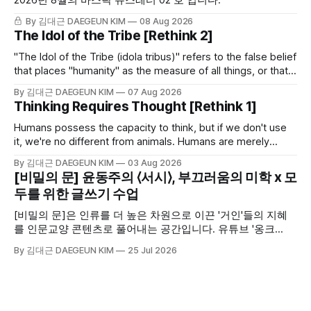
2026년 8월의 바스락 뉴스레터 02 호 입니다.
By 김대근 DAEGEUN KIM
08 Aug 2026
The Idol of the Tribe [Rethink 2]
"The Idol of the Tribe (idola tribus)" refers to the false belief
that places "humanity" as the measure of all things, or that
cannot escape the limits of being human. This piece looks
By 김대근 DAEGEUN KIM
07 Aug 2026
at the first of the four idols proposed by Bacon, the 16th–
Thinking Requires Thought [Rethink 1]
17th century English philosopher and scientist.
Humans possess the capacity to think, but if we don't use
it, we're no different from animals. Humans are merely
animals with the capacity to think. Whether or not we use
By 김대근 DAEGEUN KIM
03 Aug 2026
that capacity is the fork in the road that determines our
[비밀의 문] 윤동주의 ⟨서시⟩, 부끄러움의 미학 x 모
humanity.
두를 위한 글쓰기 수업
[비밀의 문]은 인류를 더 높은 차원으로 이끈 '거인'들의 지혜
를 인문교양 콘텐츠로 풀어내는 공간입니다. 유튜브 '옹크
OnCr'에서 고품격 영상으로, 블로그 '바스락'에서 깊이 있는 해
By 김대근 DAEGEUN KIM
25 Jul 2026
설과 정리 노트로 여러분을 만납니다. [모두를 위한 글쓰기 수
업]은 학생과 수험생들의 문해력 향상과 서술형 글쓰기 실전
연습을 돕기 위한 교육 활동으로 [비밀의 문]과 연계되어 제공
합니다.